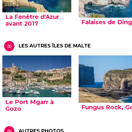
La Fenêtre d'Azur
Falaises de Ding
avant 2017
LES AUTRES ÎLES DE MALTE
Le Port Mgarr à
Fungus Rock, G
Gozo
AUTRES PHOTOS