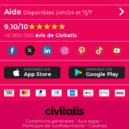
Aide
Disponibles 24h/24 et 7j/7
★★★★★
★★★★★
9,10/10
+
5 000 000
avis de Civitatis
DISPONIBLE SUR
DISPONIBLE SUR
App Store
Google Play
Conditions générales
Avis légal
Politique de confidentialité
Cookies