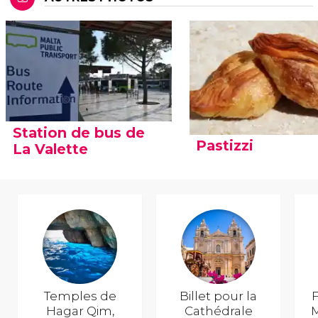
Station de bus de
Pastizzi
La Valette
Temples de
Billet pour la
F
Hagar Qim,
Cathédrale
M