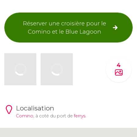
Réserver une croisière pour le
Comino et le Blue Lagoon
4
Localisation
Comino
, à coté du port de
ferrys
.
Cliquez ici pour utiliser la carte