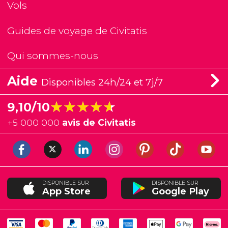
Vols
Guides de voyage de Civitatis
Qui sommes-nous
Aide
Disponibles 24h/24 et 7j/7
★★★★★
★★★★★
9,10/10
+
5 000 000
avis de Civitatis
DISPONIBLE SUR
DISPONIBLE SUR
App Store
Google Play