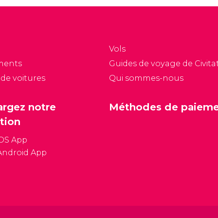
Vols
ments
Guides de voyage de Civitat
 de voitures
Qui sommes-nous
argez notre
Méthodes de paiem
tion
iOS App
Android App
Conditions général