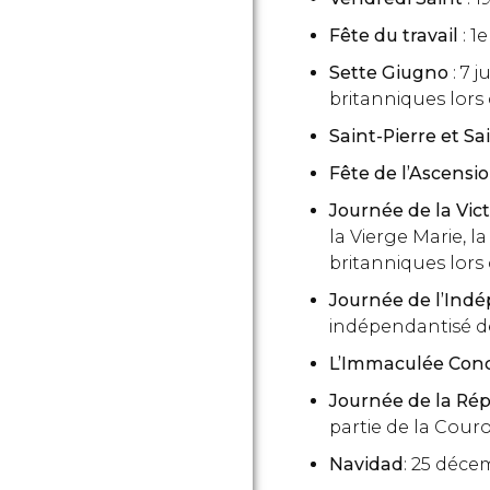
Fête du travail
: 1
Sette Giugno
: 7 
britanniques lors 
Saint-Pierre et Sa
Fête de l’Ascensi
Journée de la Vic
la Vierge Marie, l
britanniques lor
Journée de l’Ind
indépendantisé de
L’Immaculée Con
Journée de la Ré
partie de la Cour
Navidad
: 25 déce