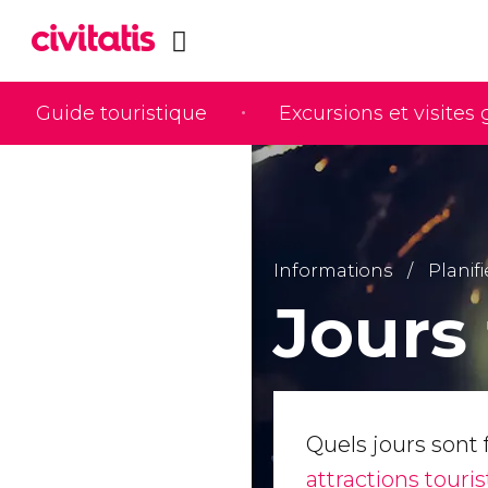
Guide touristique
Excursions et visites
Informations
Planif
Jours 
Quels jours sont 
attractions touri