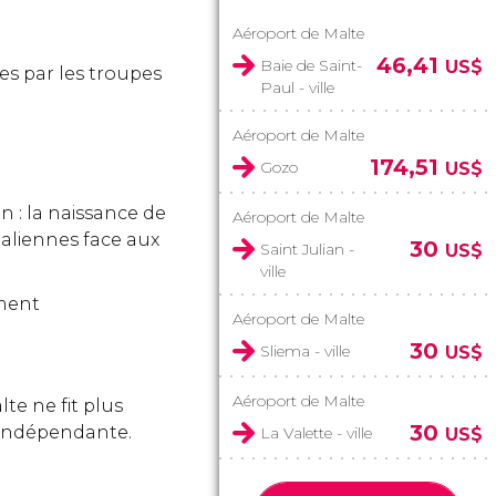
Aéroport de Malte
46,41
Baie de Saint-
US$
es par les troupes
Paul - ville
Aéroport de Malte
174,51
Gozo
US$
on : la naissance de
Aéroport de Malte
italiennes face aux
30
Saint Julian -
US$
ville
ement
Aéroport de Malte
30
Sliema - ville
US$
Aéroport de Malte
e ne fit plus
30
 indépendante.
La Valette - ville
US$