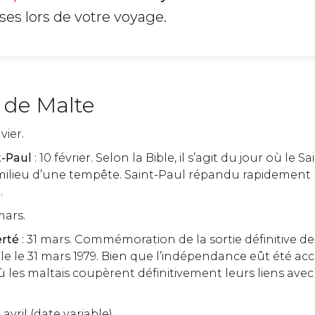
ses lors de votre voyage.
s de Malte
nvier.
t-Paul
: 10 février. Selon la Bible, il s’agit du jour où le S
 milieu d’une tempête. Saint-Paul répandu rapidement l
.
mars.
erté
: 31 mars. Commémoration de la sortie définitive d
île le 31 mars 1979. Bien que l’indépendance eût été ac
où les maltais coupèrent définitivement leurs liens ave
9 avril (date variable).