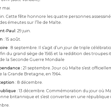
er mai.
juin. Cette fête honnore les quatre personnes assessiné
des émeutes sur l’île de Malte.
int-Paul
: 29 juin.
on
: 15 août.
toire
: 8 septembre. Il s’agit d’un jour de triple célébrati
a fin du grand siège de 1565 et la reddition des troupes 
s de la Seconde Guerre Mondiale
épendance :
21 septembre. Jour où Malte s’est officiell
 la Grande Bretagne, en 1964.
ception
: 8 décembre.
publique
: 13 décembre. Commémoration du jour où Malt
onne britannique et s’est convertie en une république
mbre.