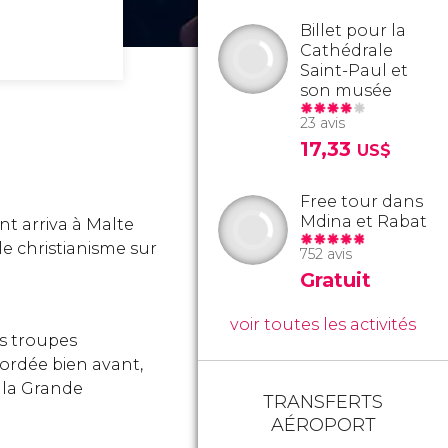
Billet pour la
Cathédrale
Saint-Paul et
son musée
23 avis
17,33
US$
Free tour dans
Mdina et Rabat
aint arriva à Malte
e christianisme sur
752 avis
Gratuit
voir toutes les activités
es troupes
cordée bien avant,
c la Grande
TRANSFERTS
AÉROPORT