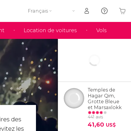
Français
nt
Location de voitures
Vols
Votre panier est vide
Temples de
Hagar Qim,
Grotte Bleue
et Marsaxlokk
441 avis
ires des
41,60
US$
évitez les