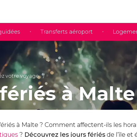
 guidées
Transferts aéroport
Logeme
iez votre voyage
fériés à Malte
fériés à Malte ? Comment affectent-ils les hora
stiques
?
Découvrez les jours fériés
de l’île et 