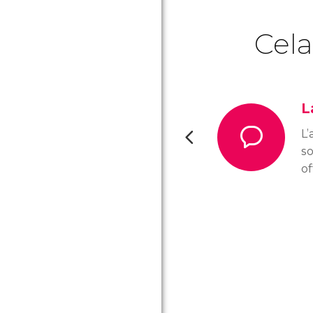
Cela
L
L’
s
of
N
de
po
i
ra
l’
hi