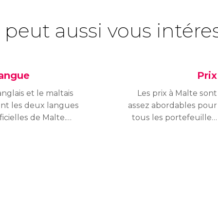
 peut aussi vous intére
angue
Prix
anglais et le maltais
Les prix à Malte sont
ont les deux langues
assez abordables pour
ficielles de Malte.
tous les portefeuilles,
éanmoins, presque les
bien que si vous y
ux tiers de la
voyager lors des mois
pulation parlent
d’été, vous verrez le prix
talien couramment en
de certains produits
ison de la proximité de
augmenter.
Italie et de l’héritage
storique.