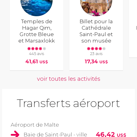
Temples de
Billet pour la
Hagar Qim,
Cathédrale
Grotte Bleue
Saint-Paul et
et Marsaxlokk
son musée
445 avis
23 avis
41,61
17,34
US$
US$
voir toutes les activités
Transferts aéroport
Aéroport de Malte
46,42
Baie de Saint-Paul - ville
US$