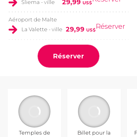
29,99
Sliema - ville
US$
Aéroport de Malte
Réserver
29,99
La Valette - ville
US$
Réserver
Temples de
Billet pour la
F