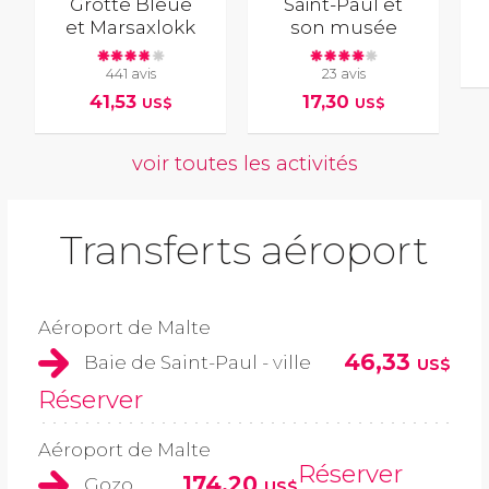
Grotte Bleue
Saint-Paul et
et Marsaxlokk
son musée
441 avis
23 avis
41,53
17,30
US$
US$
voir toutes les activités
Transferts aéroport
Aéroport de Malte
46,33
Baie de Saint-Paul - ville
US$
Réserver
Aéroport de Malte
Réserver
174,20
Gozo
US$