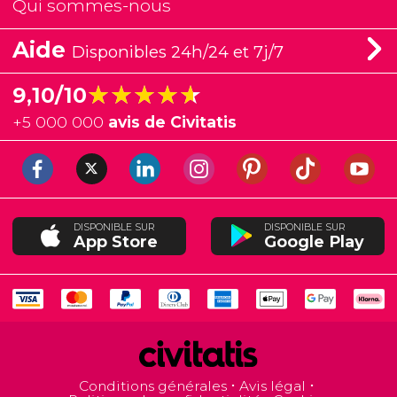
Qui sommes-nous
Aide
Disponibles 24h/24 et 7j/7
★★★★★
★★★★★
9,10/10
+
5 000 000
avis de Civitatis
DISPONIBLE SUR
DISPONIBLE SUR
App Store
Google Play
Conditions générales
Avis légal