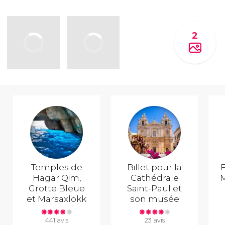
2
Temples de
Billet pour la
F
Hagar Qim,
Cathédrale
M
Grotte Bleue
Saint-Paul et
et Marsaxlokk
son musée
441 avis
23 avis