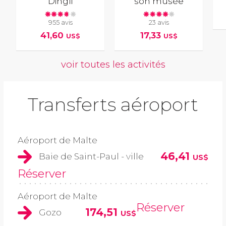
Dingli
son musée
955 avis
23 avis
41,60
17,33
US$
US$
voir toutes les activités
Transferts aéroport
Aéroport de Malte
46,41
Baie de Saint-Paul - ville
US$
Réserver
Aéroport de Malte
Réserver
174,51
Gozo
US$