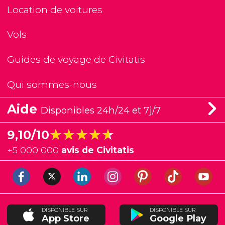
Location de voitures
Vols
Guides de voyage de Civitatis
Qui sommes-nous
Aide
Disponibles 24h/24 et 7j/7
★★★★★
★★★★★
9,10/10
+
5 000 000
avis de Civitatis
DISPONIBLE SUR
DISPONIBLE SUR
App Store
Google Play