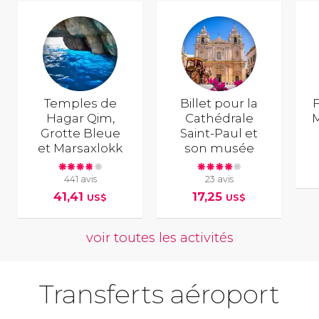
Temples de
Billet pour la
F
Hagar Qim,
Cathédrale
M
Grotte Bleue
Saint-Paul et
et Marsaxlokk
son musée
441 avis
23 avis
41,41
17,25
US$
US$
voir toutes les activités
Transferts aéroport