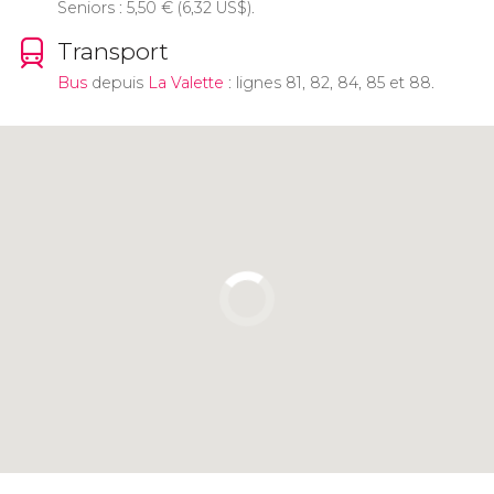
Seniors : 5,50
€
(6,32
US$
).
Transport
Bus
depuis
La Valette
: lignes 81, 82, 84, 85 et 88.
Cliquez ici pour utiliser la carte