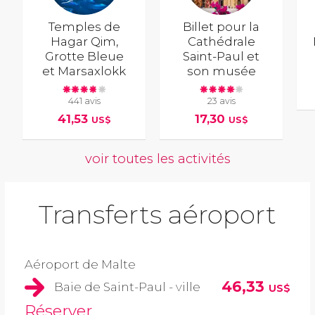
Temples de
Billet pour la
Hagar Qim,
Cathédrale
Grotte Bleue
Saint-Paul et
et Marsaxlokk
son musée
441 avis
23 avis
41,53
17,30
US$
US$
voir toutes les activités
Transferts aéroport
Aéroport de Malte
46,33
Baie de Saint-Paul - ville
US$
Réserver