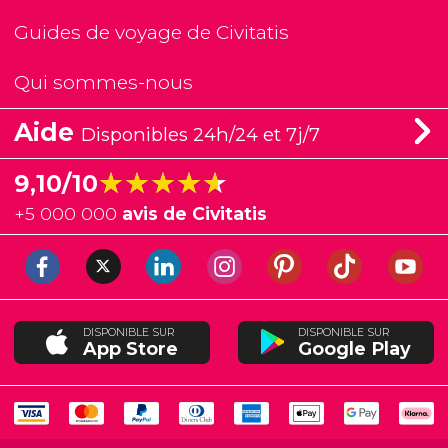
Guides de voyage de Civitatis
Qui sommes-nous
Aide
Disponibles 24h/24 et 7j/7
★★★★★
★★★★★
9,10/10
+
5 000 000
avis de Civitatis
DISPONIBLE SUR
DISPONIBLE SUR
App Store
Google Play