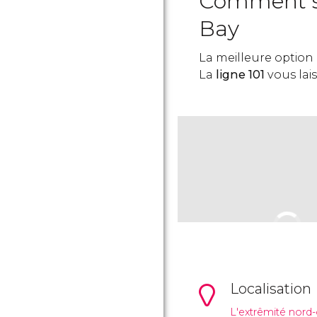
Comment se
Bay
La meilleure option 
La
ligne 101
vous lai
Localisation
L'extrêmité nord-