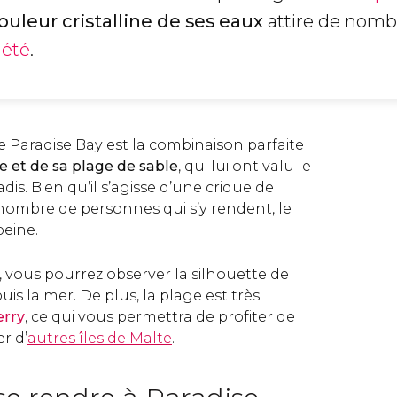
ouleur cristalline de ses eaux
attire de nomb
e
été
.
 de Paradise Bay est la combinaison parfaite
ne et de sa plage de sable
, qui lui ont valu le
is. Bien qu’il s’agisse d’une crique de
u nombre de personnes qui s’y rendent, le
peine.
, vous pourrez observer la silhouette de
uis la mer. De plus, la plage est très
erry
, ce qui vous permettra de profiter de
er d’
autres îles de Malte
.