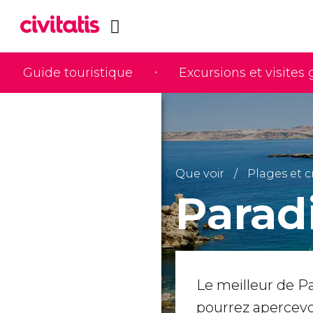
Guide touristique
Excursions et visites
Que voir
Plages et c
Parad
Le meilleur de Pa
pourrez apercev