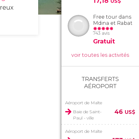
17,18
US$
reux
Free tour dans
Mdina et Rabat
743 avis
Gratuit
voir toutes les activités
TRANSFERTS
AÉROPORT
Aéroport de Malte
46
Baie de Saint-
US$
Paul - ville
Aéroport de Malte