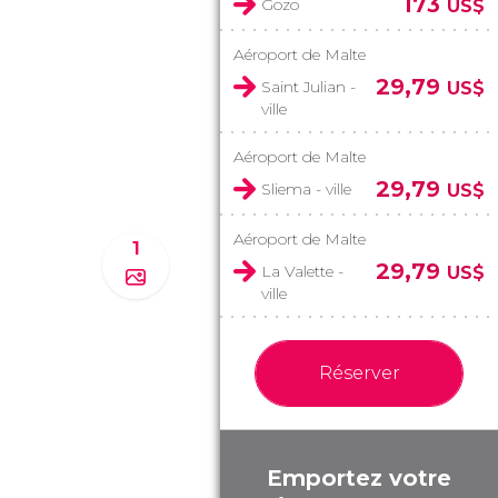
173
Gozo
US$
Aéroport de Malte
29,79
Saint Julian -
US$
ville
Aéroport de Malte
29,79
Sliema - ville
US$
Aéroport de Malte
1
29,79
La Valette -
US$
ville
Réserver
Emportez votre