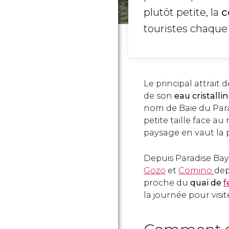
plutôt petite, la
c
touristes chaqu
Le principal attrait
de son
eau cristalli
nom de Baie du Parad
petite taille face a
paysage en vaut la 
Depuis Paradise Bay
Gozo
et
Comino
dep
proche du
quai de
f
la journée pour visit