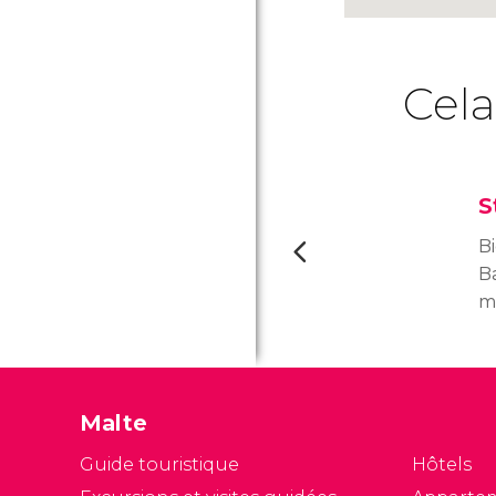
Cela
S
B
Ba
m
Ma
la
Pa
Sa
Malte
u
Guide touristique
Hôtels
f