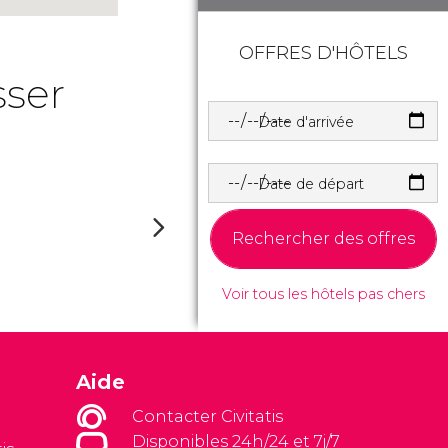
OFFRES D'HÔTELS
sser
Date d'arrivée
Date de départ
Rechercher des offres
Voir tous les hôtels pas chers
Aide
Contacter Civitatis
Disponibles 24h/24 et 7j/7