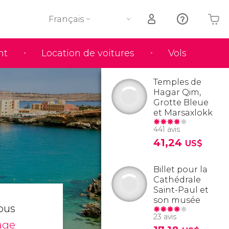
Français
nt
Location de voitures
Vols
Votre panier est vide
Temples de
Hagar Qim,
Grotte Bleue
et Marsaxlokk
441 avis
41,24
US$
Billet pour la
Cathédrale
Saint-Paul et
son musée
vous
23 avis
age