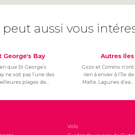
 peut aussi vous intére
t George's Bay
Autres îles
ien que St George’s
Gozo et Comino n’ont
y ne soit pas l’une des
rien à envier à l’île de
eilleures plages de
Malte. Lagunes d’eau
lte, sa proximité avec
transparente, grottes,
 zone festive de
temples mégalithiques,
ceville et les hôtels de
falaises… Découvrez que
int Julian a fait d’elle
voir sur chaque île et
ne plage très
comment se rendre à
Vols
réquentée.
Gozo et Comino depuis
Malte.