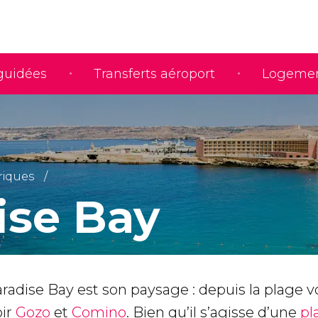
 guidées
Transferts aéroport
Logeme
riques
ise Bay
radise Bay est son paysage : depuis la plage 
oir
Gozo
et
Comino
. Bien qu’il s’agisse d’une
pl